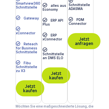
Smartview360
Schnittstelle
alles aus
Schnittstelle
ADASMA
Economy
Gateway
PDM
ERP API
Connector
Plus
xConnector
ERP
Jetzt
xConnector
anfragen
Reteach
for Business
Schnittstelle
Schnittstelle
an DMS ELO
Fibu
Schnittstelle
zu X3
Jetzt
kaufen
Jetzt
kaufen
Möchten Sie eine maßgeschneiderte Lösung, die