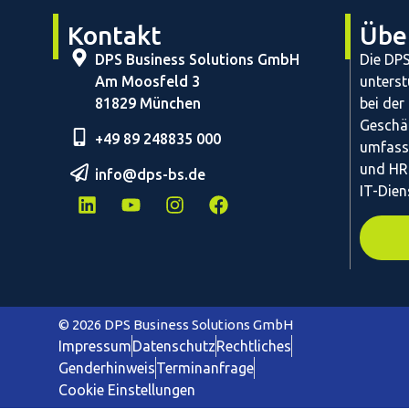
Kontakt
Übe
DPS Business Solutions GmbH
Die DP
Am Moosfeld 3
unterst
81829 München
bei der
Geschä
+49 89 248835 000
umfass
und HR
info@dps-bs.de
IT-Dien
© 2026 DPS Business Solutions GmbH
Impressum
Datenschutz
Rechtliches
Genderhinweis
Terminanfrage
Cookie Einstellungen