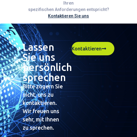
Ihren
spezifischen Anforderungen entspricht?
Kontaktieren Sie uns
Lassen
Kontaktieren
Sie uns
persönlich
sprechen
Bitte zögern Sie
nicht, uns zu
kontaktieren.
Wir freuen uns
sehr, mit Ihnen
zu sprechen.