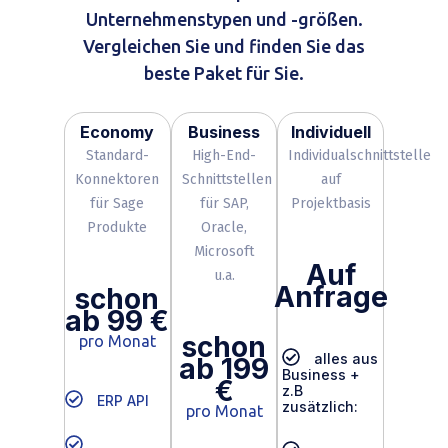
Unternehmenstypen und -größen.
Vergleichen Sie und finden Sie das
beste Paket für Sie.
Economy
Business
Individuell
Standard-
High-End-
Individualschnittstelle
Konnektoren
Schnittstellen
auf
für Sage
für SAP,
Projektbasis
Produkte
Oracle,
Microsoft
Auf
u.a.
Anfrage
schon
ab 99 €
schon
pro Monat
alles aus
ab 199
Business +
€
z.B
ERP API
zusätzlich:
pro Monat