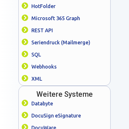
HotFolder
Microsoft 365 Graph
REST API
Seriendruck (Mailmerge)
SQL
Webhooks
XML
Weitere Systeme
Databyte
DocuSign eSignature
DocuWare