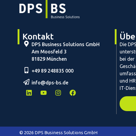
Kontakt
Übe
DPS Business Solutions GmbH
Die DP
Am Moosfeld 3
unterst
81829 München
bei der
Geschä
+49 89 248835 000
umfass
und HR
info@dps-bs.de
IT-Dien
© 2026 DPS Business Solutions GmbH