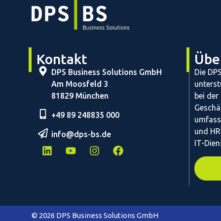
Kontakt
Übe
DPS Business Solutions GmbH
Die DP
Am Moosfeld 3
unterst
81829 München
bei der
Geschä
+49 89 248835 000
umfass
und HR
info@dps-bs.de
IT-Dien
© 2026 DPS Business Solutions GmbH